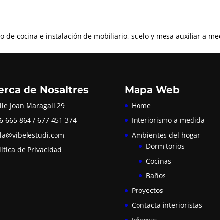
o de cocina e instalación de mobiliario, suelo y mesa auxiliar a me
erca de Nosaltres
Mapa Web
lle Joan Maragall 29
Home
6 665 864 / 677 451 374
Interiorismo a medida
la@vibelestudi.com
Ambientes del hogar
Dormitorios
lítica de Privacidad
Cocinas
Baños
Proyectos
Contacta interioristas
Idiomas