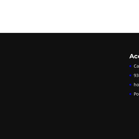
Ac
Ca
93
ho
Po