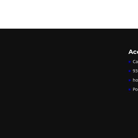
Ac
Ca
93
ho
Po