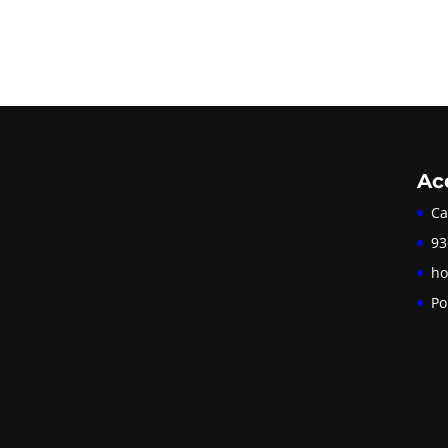
Ac
Ca
93
ho
Po